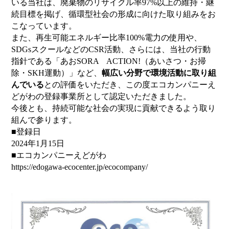
いる当社は、廃棄物のリサイクル率97%以上の維持・継
続目標を掲げ、循環型社会の形成に向けた取り組みをお
こなっています。
また、再生可能エネルギー比率100%電力の使用や、
SDGsスクールなどのCSR活動、さらには、当社の行動
指針である「あおSORA ACTION!（あいさつ・お掃
除・SKH運動）」など、
幅広い分野で環境活動に取り組
んでいる
との評価をいただき、この度エコカンパニーえ
どがわの登録事業所として認定いただきました。
今後とも、持続可能な社会の実現に貢献できるよう取り
組んで参ります。
■登録日
2024年1月15日
■エコカンパニーえどがわ
https://edogawa-ecocenter.jp/ecocompany/