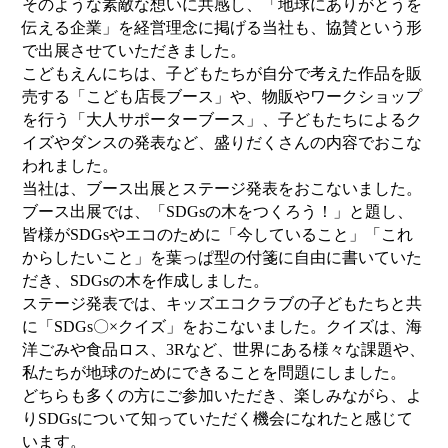
そのような素敵な想いに共感し、「地球にありがとうを
伝える企業」を経営理念に掲げる当社も、協賛という形
で出展させていただきました。
こどもえんにちは、子どもたちが自分で考えた作品を販
売する「こども店長ブース」や、物販やワークショップ
を行う「大人サポーターブース」、子どもたちによるク
イズやダンスの発表など、盛りだくさんの内容でおこな
われました。
当社は、ブース出展とステージ発表をおこないました。
ブース出展では、「SDGsの木をつくろう！」と題し、
皆様がSDGsやエコのために「今していること」「これ
からしたいこと」を葉っぱ型の付箋に自由に書いていた
だき、SDGsの木を作成しました。
ステージ発表では、キッズエコクラブの子どもたちと共
に「SDGs〇×クイズ」をおこないました。クイズは、海
洋ごみや食品ロス、3Rなど、世界にある様々な課題や、
私たちが地球のためにできることを問題にしました。
どちらも多くの方にご参加いただき、楽しみながら、よ
りSDGsについて知っていただく機会になれたと感じて
います。