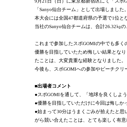
9月21日（日）に東京都新宿区にて「スポG
「Sanyo仙台チーム」として出場しました
本大会には全国47都道府県の予選で1位と
当社のSanyo仙台チームは、合計26.3
これまで参加したスポGOMIの中でも多く
優勝を目指していたため悔しい結果となり
たことは、大変貴重な経験となりました。
今後も、スポGOMIへの参加やビーチク
■出場者コメント
●スポGOMIを通して、「地球を良くし
●優勝を目指していただけに今回は悔しか
●始まって30分はうまくごみが拾えたと
がら競い合えたことは、とても楽しく有意