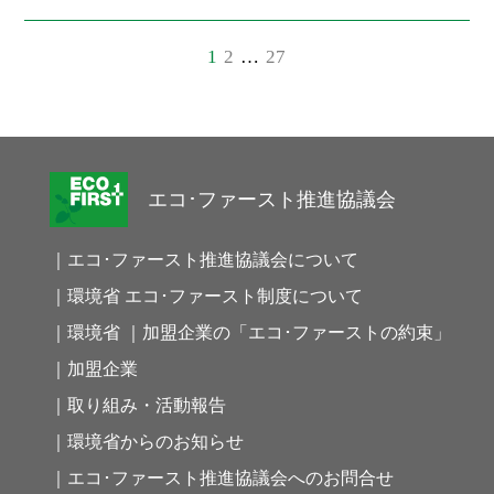
投
1
2
…
27
稿
ナ
ビ
ゲ
ー
エコ･ファースト推進協議会
シ
ョ
｜エコ･ファースト推進協議会について
ン
｜環境省 エコ･ファースト制度について
｜環境省 ｜加盟企業の「エコ･ファーストの約束」
｜加盟企業
｜取り組み・活動報告
｜環境省からのお知らせ
｜エコ･ファースト推進協議会へのお問合せ