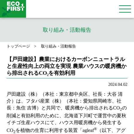
取り組み・活動報告
トップページ
取り組み・活動報告
【戸田建設】農業におけるカーボンニュートラル
と生産性向上の両立を実現 農業ハウスの暖房機か
ら排出されるCO₂を有効利用
2024.04.02
戸田建設（株）（本社：東京都中央区、社長：大谷 清
介）は、フタバ産業（株）（本社：愛知県岡崎市、社
長：魚住 吉博）と共同で、暖房機から排出されるCO
の
2
削減と有効利用のために、北海道下川町で運営中の夏秋
イチゴ生産ハウスにて、ハウス用暖房機から発生する
®
CO
を植物の生育に利用する装置「agleaf
（以下、アグ
2