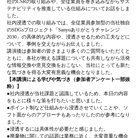
社のCSRの取り組みや、全従業員を巻き込みながらサス
テナビリティを推進している仕組みについてお話をしま
した。
社内浸透での取り組みでは、全従業員参加型の当社独自
のSDGsプロジェクト「Sanyoありがとうチャレンジ
2030」の具体的な内容や、浸透させるための工夫などに
ついて、事例を交えながらお伝えしました。
講演後は参加者の皆さまより多くのご質問をいただくと
ともに、各社が抱える課題についても共有しながら活発
な情報交換や意見交換をおこない、当社にとっても新た
な気づきを得る大変有意義な機会となりました。
【本講演による学びや気づき（参加者アンケート一部抜
粋）】
●社内浸透が当社課題と認識しているため、本日の内容
をもとに様々な策を打ちたいと思いました。
●ポイント制など仕組みから浸透させていくことや、ソ
フト面からのアプローチもあったりしたのが参考になり
ました。
●浸透するには具体性が必要だと感じました。
●廃棄物に関しての話題は業務に近く、大変貴重な機会