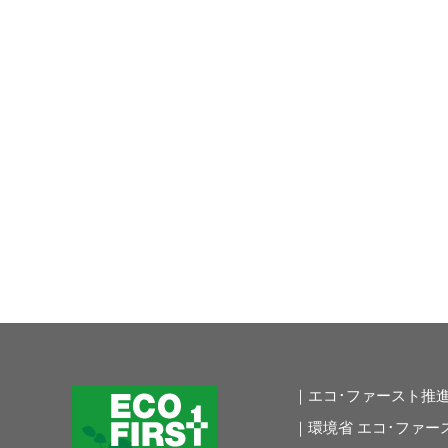
｜エコ･ファースト推
｜環境省 エコ･ファー