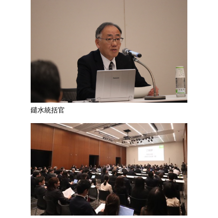
鑓水統括官