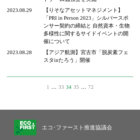
2023.08.29
【りそなアセットマネジメント】
「PRI in Person 2023」シルバースポ
ンサー契約の締結と 自然資本・生物
多様性に関するサイドイベントの開
催について
2023.08.28
【アジア航測】宮古市「脱炭素フェ
スタinたろう」開催
投
1
…
33
34
35
…
72
稿
ナ
ビ
ゲ
ー
エコ･ファースト推進協議会
シ